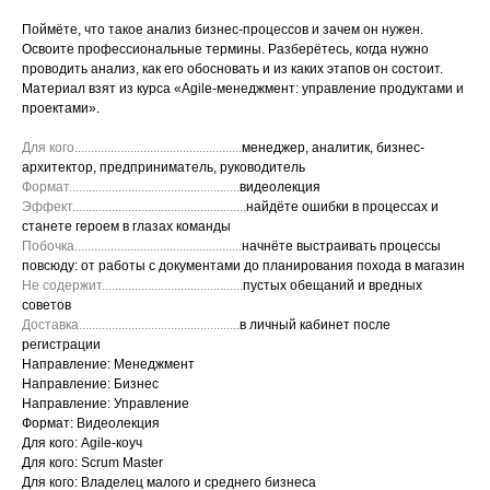
Поймёте, что такое анализ бизнес-процессов и зачем он нужен.
Освоите профессиональные термины. Разберётесь, когда нужно
проводить анализ, как его обосновать и из каких этапов он состоит.
Материал взят из курса
«Agile-менеджмент: управление продуктами и
проектами».
Для кого...................................................
менеджер, аналитик, бизнес-
архитектор, предприниматель, руководитель
Формат....................................................
видеолекция
Эффект.....................................................
найдёте ошибки в процессах и
станете героем в глазах команды
Побочка...................................................
начнёте выстраивать процессы
повсюду: от работы с документами до планирования похода в магазин
Не содержит...........................................
пустых обещаний и вредных
советов
Доставка.................................................
в личный кабинет после
регистрации
Направление: Менеджмент
Направление: Бизнес
Направление: Управление
Формат: Видеолекция
Для кого: Agile-коуч
Для кого: Scrum Master
Для кого: Владелец малого и среднего бизнеса