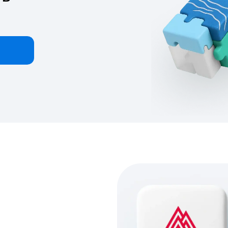
оего
 давления,
ая система