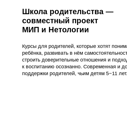
Приглашаем на откр
занятия Школы роди
Устраивайтесь поудобнее — на каждом
вебинаре мы обсуждаем острые темы
в тёплой и поддерживающей атмосфере