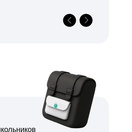
ов
занятиях
ть у детей