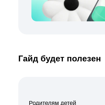
Гайд будет полезен
Родителям детей
3–11 лет
Вы ищите проверенные упражнения, чтобы
сформировать у ребёнка самостоятельность,
способности и умение общаться с окружающ
людьми