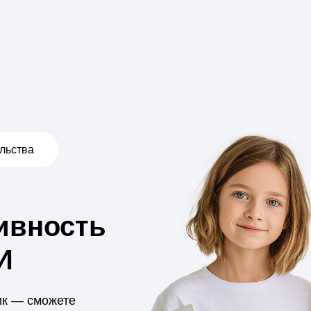
ность
можете
ости,
аться