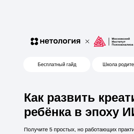
Бесплатный гайд
Школа родительства
Как развить креатив
ребёнка в эпоху ИИ
Получите 5 простых, но работающих практик — с
заложить фундамент для развития любознательн
гибкости мышления, самоконтроля и умения общ