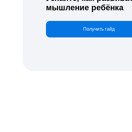
Школа родительства —
совместный проект
МИП и Нетологии
Курсы для родителей, которые хотят понимать св
ребёнка, развивать в нём самостоятельность без
строить доверительные отношения и подходить
к воспитанию осознанно. Современная и доступн
поддержки родителей, чьим детям 5−11 лет.