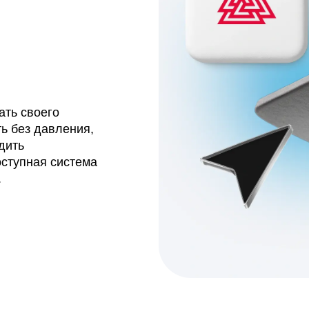
ытые
тельства