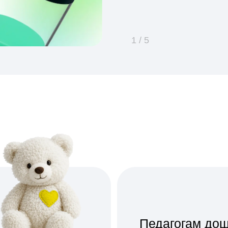
Педагогам дошкольник
и младших школьников
Вы стремитесь использовать на 
 творческие
методики, которые помогут разви
ими его
гибкость ума и адаптировать их к
современному миру