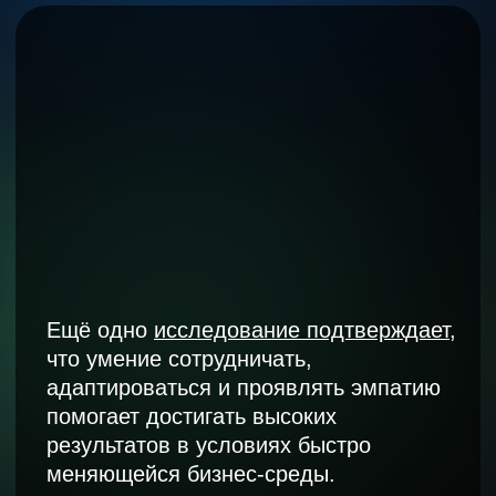
оценки команды
Он помогает получить более глубокий
анализ скиллов сотрудника и дополняет
другие системы оценивания, такие как
Оценка 360
Преимущества
инструмента
Подходит командам любого
направления
Легко встраивается в любую
другую систему оценки
Помогает оценить зоны развития
вне зависимости от факторов
снаружи, в отличие от Оценки 360
Позволяет быстрее получить
анализ и разработать
рекомендации, которые
не изменятся без видимых
причин, что отличает