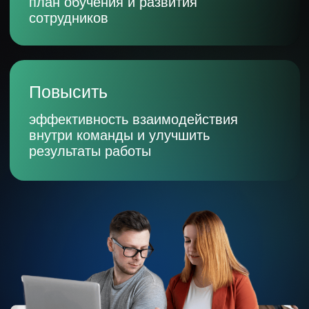
Устойчивость к влиянию стереотипов.
Генерация идей и новых подходов
в работе. Стремление к развитию,
готовность к экспериментам,
проактивность
Как провести
оценку
100%
1
Оставляйте заявку
на сайте
2
Мы перезваниваем
и уточняем детали