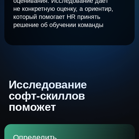
Оценивайте сразу 5
надпрофессиональных
компетенций
Взаимодействие с людьми
Делаем акцент на практику, чтобы
вы сразу смогли закрепить
полученные знания
Эмоциональный
интеллект (EQ)
Управление своими эмоциями,
эмпатия. Уверенность, позитивное
мышление, юмор, искренность,
ответственность