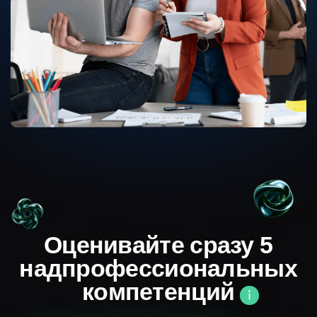
3
Формируем и передаём
индивидуальную ссылку под
вашу команду
4
Вы следите за тем, чтобы
сотрудники заполнили анкету
5
Мы подводим итоги и формируем
рекомендации
6
Презентуем и разбираем
готовый отчёт
Формируем отчёт
за 1 день после
завершения