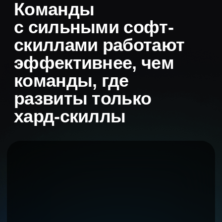
Коллективы, в которых развивают
эмоциональный интеллект
и межличностное взаимодействие,
показывают более высокую
продуктивность
.
.
Их сотрудники лучше справляются
с комплексными задачами, быстрее
адаптируются к изменениям
и успешнее решают конфликты​.