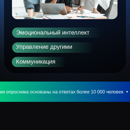
Команды
с сильными софт-
скиллами работают
эффективнее, чем
команды, где
развиты только
хард-скиллы
а основаны на ответах более 10 000 человек
Рекоменда