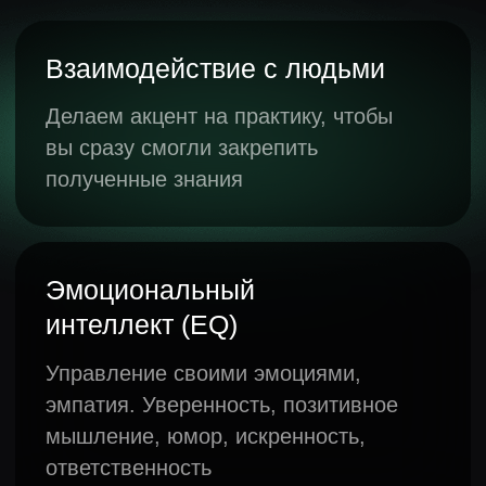
тестирования
В итоговый отчёт входит:
Общие результаты оценки
компетенций всей группы
Индивидуальная оценка
компетенций каждого
сотрудника