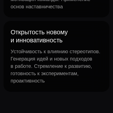
софт-скиллов вашей
команды
+7