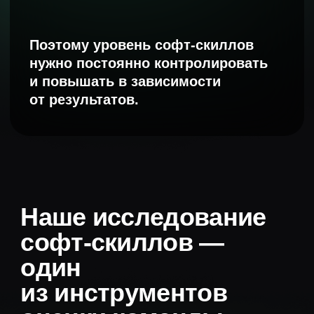
от Оценки 360
Особенности
Не собирает информацию
о человеке за пределами
исследования, поэтому не может
полностью заменить другие системы
оценивания. Исследование даёт
не конкретную оценку, а ориентир,
который помогает HR принять
решение об обучении команды
Исследование
софт-скиллов
поможет