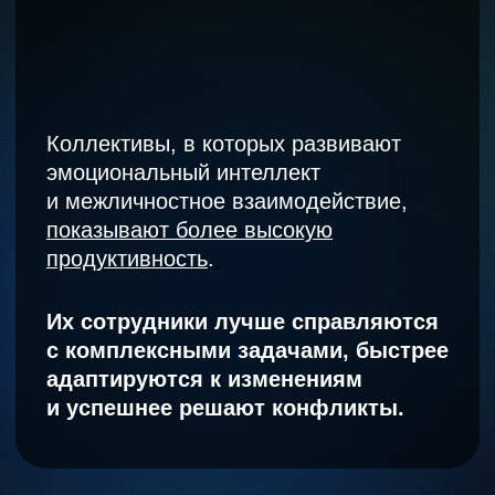
Ещё одно
исследование подтверждает
,
что умение сотрудничать,
адаптироваться и проявлять эмпатию
помогает достигать высоких
результатов в условиях быстро
меняющейся бизнес-среды​.
Поэтому уровень софт-скиллов
нужно постоянно контролировать
и повышать в зависимости
от результатов.
Наше исследование
софт-скиллов —
один
из инструментов