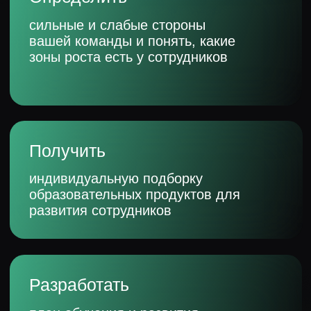
Общая коммуникативная
компетенция
Установление контакта, навыки
презентации и слушания. Грамотная
речь, ведение переговоров и
управление манипуляциями
Управление другими
Знания в области менеджмента:
делегирование, контроль,
мотивация команды. Применение
основ наставничества
Открытость новому
и инновативность