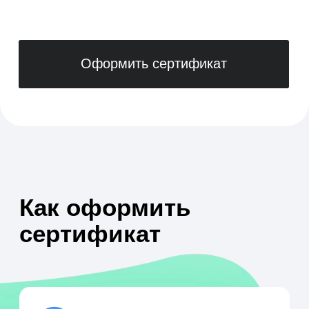
+7
Сумма
52000
3000
100 000
Перейти к оплате
Нажимая кнопку, принимаю условия
политики
,
пользовательского соглашения
и
правил использования подарочных
сертификатов