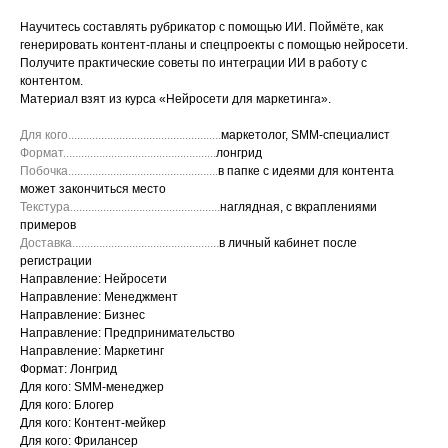
Научитесь составлять рубрикатор с помощью ИИ. Поймёте, как
генерировать контент-планы и спецпроекты c помощью нейросети.
Получите практические советы по интеграции ИИ в работу с
контентом.
Материал взят из курса
«Нейросети для маркетинга».
Для кого...................................................
маркетолог, SMM-специалист
Формат...................................................
лонгрид
Побочка..................................................
в папке с идеями для контента
может закончиться место
Текстура..................................................
наглядная, с вкраплениями
примеров
Доставка.................................................
в личный кабинет после
регистрации
Направление: Нейросети
Направление: Менеджмент
Направление: Бизнес
Направление: Предпринимательство
Направление: Маркетинг
Формат: Лонгрид
Для кого: SMM-менеджер
Для кого: Блогер
Для кого: Контент-мейкер
Для кого: Фрилансер