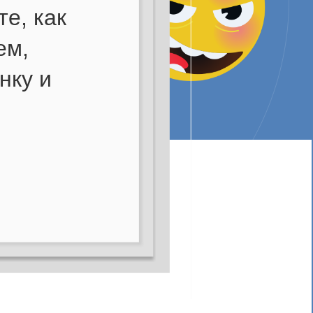
е, как
ем,
нку и