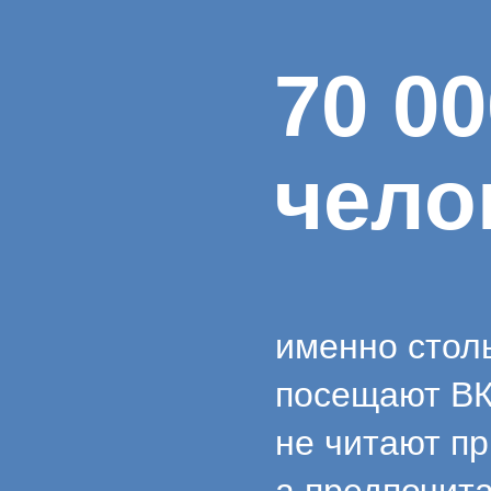
70 00
чело
именно стол
посещают ВК
не читают п