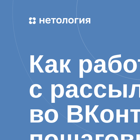
Как рабо
с рассы
во ВКонт
пошагов