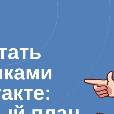
тать
лками
акте:
ый план