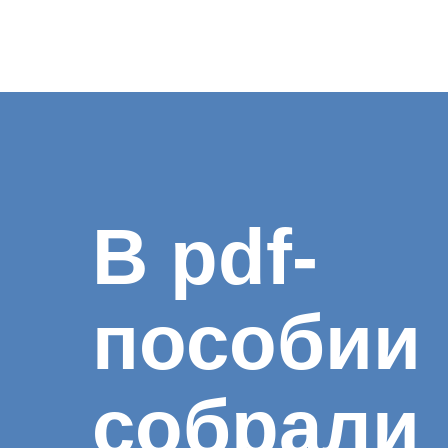
В pdf-
пособии
собрали