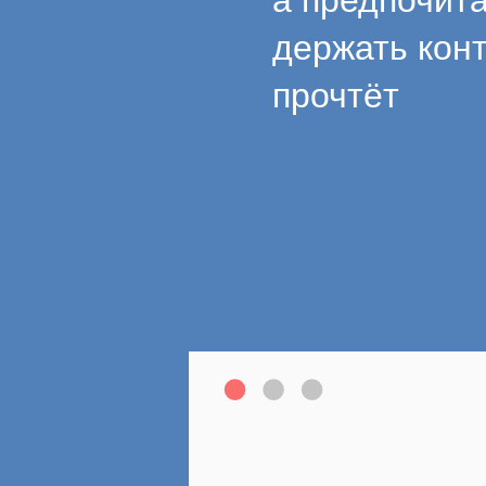
а предпочита
держать конт
прочтёт