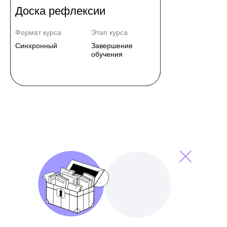
Доска рефлексии
Формат курса
Этап курса
Синхронный
Завершение
обучения
Карта курса
Стена комментариев
Формат курса
Этап курса
Формат курса
Этап курса
Асинхронный
Начало обучения
Асинхронный,
Основная часть
синхронный