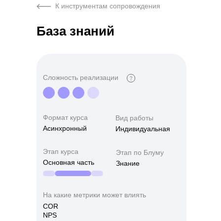
К инструментам сопровождения
База знаний
Сложность реализации
Квиз
Встреча с экспертом
о старте в профессии
Формат курса
Формат курса
Этап курса
Вид работы
Асинхронный
Индивидуальная
Формат курса
Этап курса
Асинхронный
Начало обучения
Синхронный
Начало обучение
Этап курса
Этап по Блуму
Основная часть
Знание
На какие метрики может влиять
COR
NPS