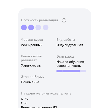
Формат курса
Этап курса
Синхронный
Основная часть
Сложность реализации
Формат курса
Вид работы
Асинхронный
Индивидуальная
Какие скиллы
Этап курса
развивает
Начало обучения,
Хард-скиллы
основная часть
Менторство
Этап по Блуму
Формат курса
Этап курса
Понимание
Синхронный
Основная часть
На какие метрики может влиять
NPS
CSI
Время выполнения ДЗ