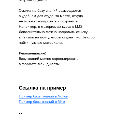
База знаний
Ссылка на базу знаний размещается
Формат курса
в удобном для студента месте, откуда
Этап курса
её можно скопировать и сохранить.
Асинхронный
Основная часть
Например, в материалах курса в LMS.
Дополнительно можно направить ссылку
в чат или на почту, чтобы студент мог быстро
найти нужные материалы.
Рекомендация:
Базу знаний можно спроектировать
в фор
мате майнд-карты
.
FAQ по обучению
на курсе
Ссылка на пример
Формат курса
Этап курса
Пример базы знаний в Notion
Пример базы знаний в Miro
Асинхронный
Начало обучения