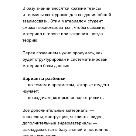
обучения
В базу знаний вносятся краткие тезисы
и термины всех уроков для создания общей
взаимосвязи. Этим материалом студент
сможет воспользоваться, чтобы освежить
материал в голове или закрепить новую
теорию.
Финальные письма
Доска рефлексии
Перед созданием нужно продумать, как
с благодарностями
будет структурирован и систематизирован
материал базы данных.
Формат курса
Этап курса
Формат курса
Этап курса
Синхронный
Завершение
Варианты разбивки
обучения
Асинхронный
Завершение
— по темам и предметам, которые студент
обучения
изучает;
— по задачам, которые он хочет решить.
Все дополнительные материалы —
конспекты, инструкции, чеклисты, видео,
дополнительные видеоматериалы —
выкладываются в базу знаний и постоянно
актуализируются.