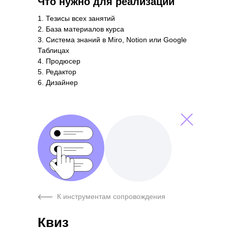
Что нужно для реализации
1. Тезисы всех занятий
2. База материалов курса
3. Система знаний в Miro, Notion или Google
Таблицах
4. Продюсер
5. Редактор
Аудиоразборы в чате
6. Дизайнер
Формат курса
Этап курса
Синхронный
Основная часть
К инструментам сопровождения
Квиз
Расписание на неделю