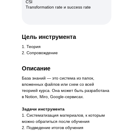
CSI
Transformation rate и success rate
Календарь-трекер
Онлайн-выпускной
навыков
Формат курса
Этап курса
Формат курса
Этап курса
Синхронный
Завершение
Цель инструмента
обучения
Асинхронный
Основная часть
1. Теория
2. Сопровождение
Описание
База знаний — это система из папок,
вложенных файлов или схем со всей
теорией курса. Она может быть разработана
Видеопоздравление
Бадди-программы
в Notion, Miro, Google-сервисах.
от спикеров с окончанием
Задачи инструмента
обучения
Формат курса
Этап курса
1. Систематизация материалов, к которым
Асинхронный
Основная часть
можно обратиться после обучения
Формат курса
Этап курса
2. Подведение итогов обучения
Синхронный
Завершение