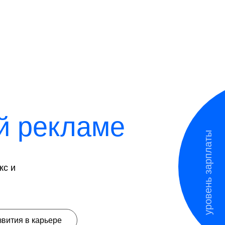
й рекламе
уровень зарплаты
кс и
вития в карьере